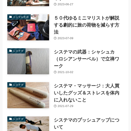
2023-06-27
５０代ゆるミニマリストが解説
ミニマル生活
する劇的に旅の荷物を減らす方
法
2023-07-09
システマの武器：シャシュカ
システマ
（ロシアンサーベル）で立禅ワ
ーク
2021-10-02
システマ・マッサージ：大人買
システマ
いしたグッズ＆ストレスを体内
に入れないこと
2021-07-29
システマのプッシュアップにつ
システマ
いて