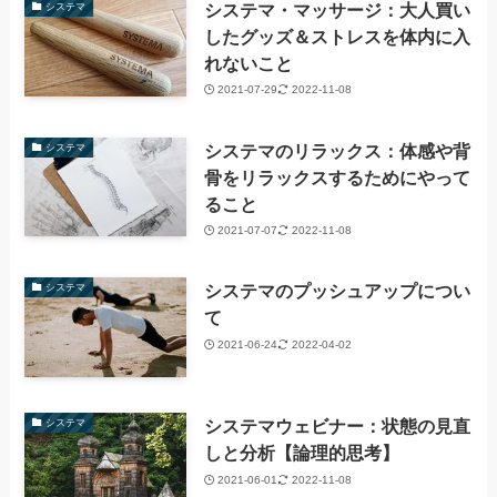
システマ・マッサージ：大人買い
システマ
したグッズ＆ストレスを体内に入
れないこと
2021-07-29
2022-11-08
システマのリラックス：体感や背
システマ
骨をリラックスするためにやって
ること
2021-07-07
2022-11-08
システマのプッシュアップについ
システマ
て
2021-06-24
2022-04-02
システマウェビナー：状態の見直
システマ
しと分析【論理的思考】
2021-06-01
2022-11-08