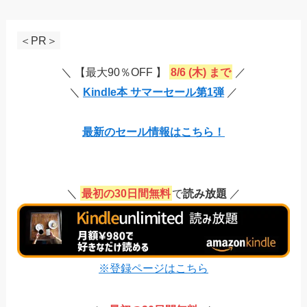
＜PR＞
＼ 【最大90％OFF 】
8/6 (木) まで
／
＼
Kindle本 サマーセール第1弾
／
最新のセール情報はこちら！
＼
最初の30日間無料
で
読み放題
／
※登録ページはこちら