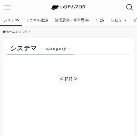
システマ
ミニマル生活
論理思考・水平思考
KT法
レビュー
ブ
ホーム
システマ
システマ
– category –
< PR >