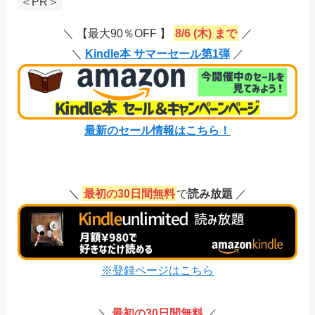
＜PR＞
＼ 【最大90％OFF 】
8/6 (木) まで
／
＼
Kindle本 サマーセール第1弾
／
最新のセール情報はこちら！
＼
最初の30日間無料
で
読み放題
／
※登録ページはこちら
＼
最初の30日間無料
／