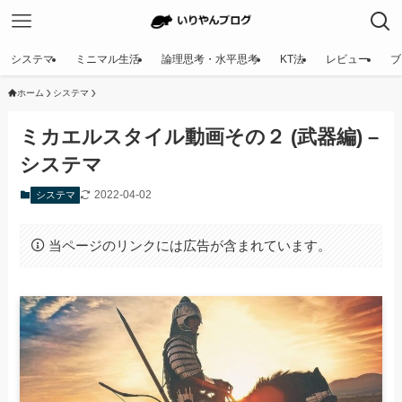
システマ
ミニマル生活
論理思考・水平思考
KT法
レビュー
ブ
ホーム
システマ
ミカエルスタイル動画その２ (武器編) –
システマ
2022-04-02
システマ
当ページのリンクには広告が含まれています。