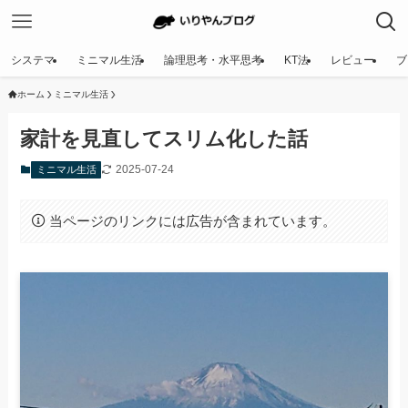
システマ
ミニマル生活
論理思考・水平思考
KT法
レビュー
ブ
ホーム
ミニマル生活
家計を見直してスリム化した話
2025-07-24
ミニマル生活
当ページのリンクには広告が含まれています。