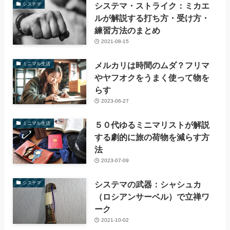
システマ・ストライク：ミカエ
システマ
ルが解説する打ち方・受け方・
練習方法のまとめ
2021-08-15
メルカリは時間のムダ？フリマ
ミニマル生活
やヤフオクをうまく使って物を
らす
2023-06-27
５０代ゆるミニマリストが解説
ミニマル生活
する劇的に旅の荷物を減らす方
法
2023-07-09
システマの武器：シャシュカ
システマ
（ロシアンサーベル）で立禅ワ
ーク
2021-10-02