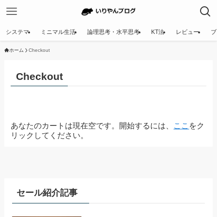
システマ
ミニマル生活
論理思考・水平思考
KT法
レビュー
ブ
ホーム
Checkout
Checkout
あなたのカートは現在空です。開始するには、
ここ
をク
リックしてください。
セール紹介記事