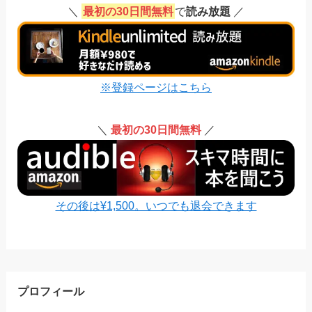
＼
最初の30日間無料
で
読み放題
／
※登録ページはこちら
＼
最初の30日間無料
／
その後は¥1,500。いつでも退会できます
プロフィール